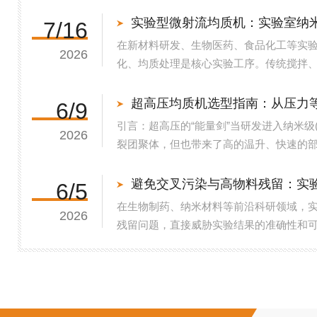
实验型微射流均质机：实验室纳
7/16
在新材料研发、生物医药、食品化工等实
2026
化、均质处理是核心实验工序。传统搅拌
定性高的纳米体系制备，而实验型微射流
可通过流体力学作用实现物料超微...
超高压均质机选型指南：从压力
6/9
引言：超高压的“能量剑”当研发进入纳米
2026
裂团聚体，但也带来了高的温升、快速的
丝剥茧，从三大核心维度为您建立一套理
高越好，关键在于“有效破碎...
6/5
在生物制药、纳米材料等前沿科研领域，
2026
残留问题，直接威胁实验结果的准确性和
系，成为破解这一难题的核心路径，为实
源头阻断交叉污染实验室用高压均质...