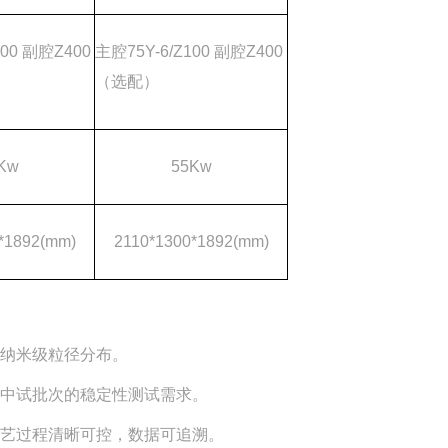
100 副腔Z400
主腔75Y-6/Z100 副腔Z400
（选配）
Kw
55Kw
*1892(mm)
2110*1300*1892(mm)
的纳米级粒径分布。
足中试批次的稳定性测试需求。
工艺过程清晰可控，数据可追溯。