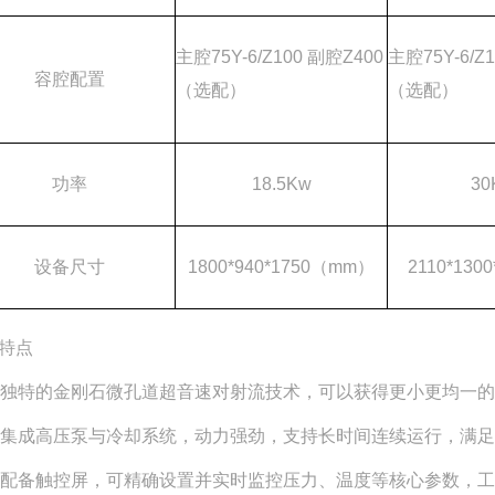
主腔75Y-6/Z100 副腔Z400
主腔75Y-6/Z
容腔配置
（选配）
（选配）
功率
18.5Kw
30
设备尺寸
1800*940*1750（mm）
2110*1300
特点
、独特的金刚石微孔道超音速对射流技术，可以获得更小更均一
、集成高压泵与冷却系统，动力强劲，支持长时间连续运行，满
、配备触控屏，可精确设置并实时监控压力、温度等核心参数，