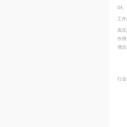
04
工作
高压
作用
增压
行业