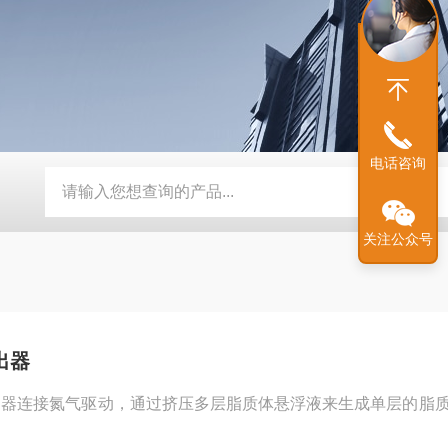
电话咨询
均质机
AH-PILOT系列中试型高压均质机
AH-BASIC实验
关注公众号
出器
出器连接氮气驱动，通过挤压多层脂质体悬浮液来生成单层的脂