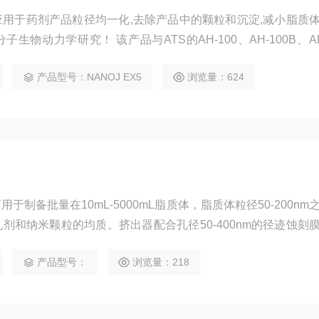
用于药剂产品粒径均一化,去除产品中的颗粒和沉淀,减小脂质
物动力学研究！ 该产品与ATS的AH-100、AH-100B、AH-
均质机配套使用，可以做到高压均质+过滤挤出！
产品型号：NANOJ EX5
浏览量：624
于制备批量在10mL-5000mL脂质体，脂质体粒径50-200nm
剂和纳米颗粒的均质。挤出器配合孔径50-400nm的径迹蚀刻
产品型号：
浏览量：218