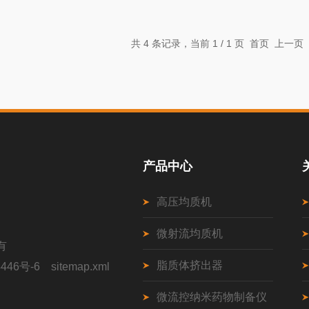
共 4 条记录，当前 1 / 1 页 首页 上
产品中心
高压均质机
微射流均质机
有
脂质体挤出器
446号-6
sitemap.xml
微流控纳米药物制备仪