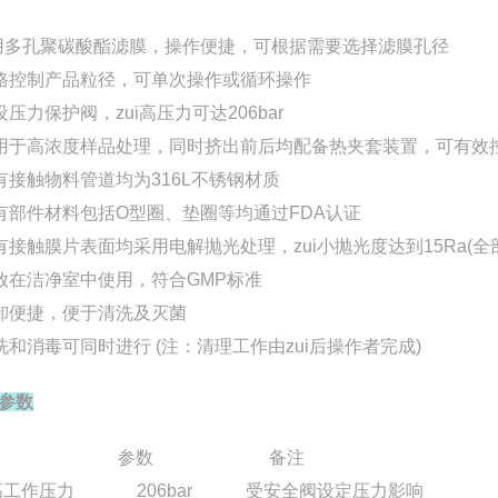
用多孔聚碳酸酯滤膜，操作便捷，可根据需要选择滤膜孔径
严格控制产品粒径，可单次操作或循环操作
预设压力保护阀，zui高压力可达
206bar
可用于高浓度样品处理，同时挤出前后均配备热夹套装置，可有效
所有接触物料管道均为
316L
不锈钢材质
所有部件材料包括O型圈、垫圈等均通过
FDA
认证
所有接触膜片表面均采用电解抛光处理，zui小抛光度达到
15Ra
(
可放在洁净室中使用，符合
GMP
标准
装卸便捷，便于清洗及灭菌
清洗和消毒可同时进行 (注：清理工作由zui后操作者完成)
参数
项目 参数 备注
ui高工作压力
206bar
受安全阀设定压力影响