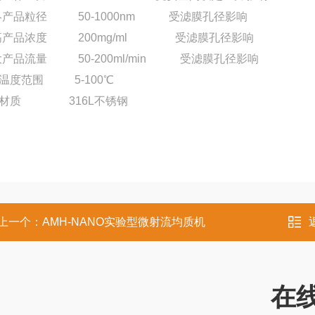
ui终产品粒径
50-1000nm
受滤膜孔径影响
ui高产品浓度
200mg/ml
受滤膜孔径影响
ui大产品流量
50-200ml/min
受滤膜孔径影响
作温度范围
5-100℃
品材质
316L
不锈钢
上一个：
AMH-NANO实验型微射流均质机
在