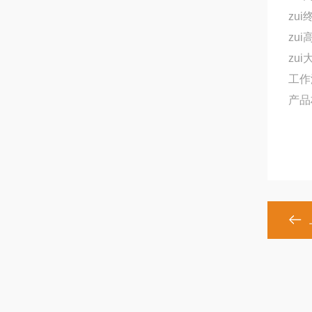
z
z
z
工
产