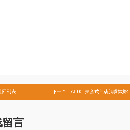
返回列表
下一个：
AE001夹套式气动脂质体挤
线留言