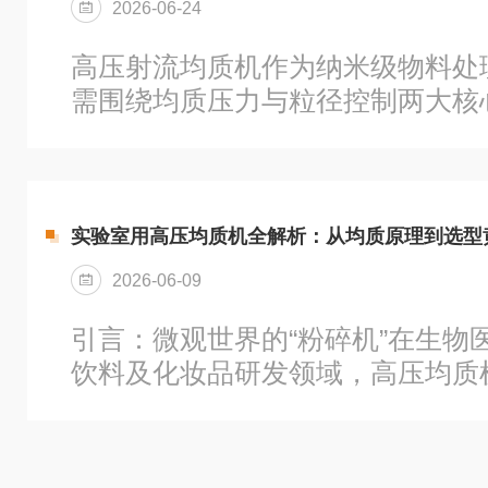
2026-06-24
心要点。一、日常维护要点1、作
次生产完成后，需及时对工业高压
高压射流均质机作为纳米级物料处
体、管路通道进行冲洗清洁，清除残.
需围绕均质压力与粒径控制两大核
度解析选购逻辑，助力企业精准匹
力：匹配工艺需求，规避盲目追高
压力是决定物料细化效果的核心参
需以工艺需求为导向合理选择。1
实验室用高压均质机全解析：从均质原理到选型
压型适用于乳制品、果汁等低粘度
2026-06-09
粘度液体及常规化工产品；超高压
精度材料等需极细粒径的场景。压
引言：微观世界的“粉碎机”在生物
质，过高则徒增能耗、加剧设备磨损.
饮料及化妆品研发领域，高压均质
现粒径分布集中化的核心利器。对
言，它不仅是工艺验证的工具，更
方”与“工业化量产”的桥梁。然而