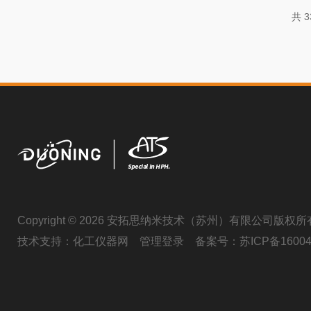
区：认为均质“压力越高越好”或“次
共 
深度解析高压均质机的底层物理逻
的5大黄金法则，助您避开常见技
理：三大效应揭秘实验室用高压均
单的“挤压”，而是能量转换...
Copyright © 2026 安拓思纳米技术（苏州）有限公司版权所
技术支持：
化工仪器网
管理登录
备案号：
苏ICP备16004