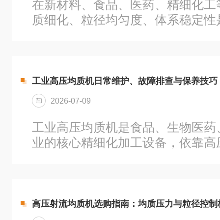
在新材料、食品、医药、精细化工
质细化、粒径均匀度、体系稳定性
指标。传统均质设备处理方式单一
易出现颗粒不均、体系分层、稳定
产品纳米级均质的生产需求。超高
一代精细化均质装备，依托特殊流
工业高压均质机日常维护、故障排查与保养技巧
料超微细化、均匀分散，成为纳米
2026-07-09
设备。一、核心技术优势1、纳米
高压微射流均质机摒弃传统机械搅
工业高压均质机是食品、生物医药
式，通过特殊流体动力学作用，对..
业的核心精细化加工设备，依靠高
理，实现物料细化、粒径均匀化与
高压、高负荷连续运行状态，密封
系统易产生磨损疲劳。规范的日常
与系统化保养，是保障均质效果稳
高压射流均质机选购指南：均质压力与粒径控制
延长使用寿命的关键。本文分模块