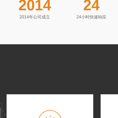
2014
24
研单位及制药企业，行业涉及：生物行
测试剂，酶工程，人用疫苗，兽用疫苗
2014年公司成立
24小时快速响应
肪乳，脂质体，纳米粒，微球等），
奶，食品添加剂等），化工行业（新
素，涂料，造纸，高分子材料等），目
量超过1000个。
自2014年以来，安拓思纳米技术有限
验室，为广大国内用户提供工艺摸索及
节省国内用户在药物研发过程中的时间
内用户的好评！
“己欲立而立人，己欲达而达人”，安拓
一直秉承与更好的服务客户，为客户提
理念，为国内外用户提供了超过2000
以上的生产系统，为现代制药技术的发