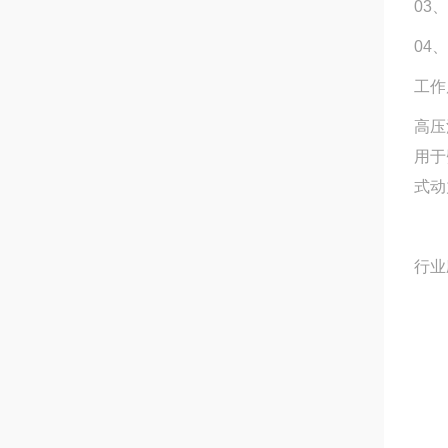
03
04
工作
高压
用于
式动
行业